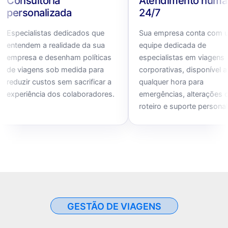
ultoria
Atendimento humano
onalizada
24/7
ialistas dedicados que
Sua empresa conta com uma
dem a realidade da sua
equipe dedicada de
sa e desenham políticas
especialistas em viagens
agens sob medida para
corporativas, disponível a
r custos sem sacrificar a
qualquer hora para
iência dos colaboradores.
emergências, alterações de
roteiro e suporte personalizado.
GESTÃO DE VIAGENS