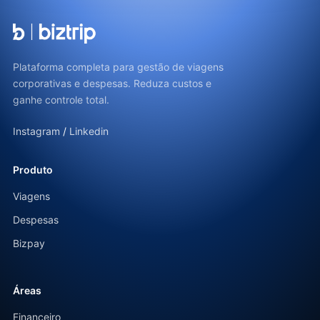
Plataforma completa para gestão de viagens
corporativas e despesas. Reduza custos e
ganhe controle total.
Instagram
/
Linkedin
Produto
Viagens
Despesas
Bizpay
Áreas
Financeiro